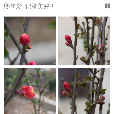
熙简影-记录美好！
T
o
g
g
l
e
n
a
v
i
g
a
t
i
o