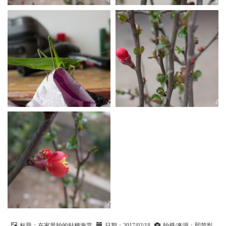
n
标题：
在家里拍的贴梗海棠
日期：
2017/02/18
拍摄/来源：
熙简影