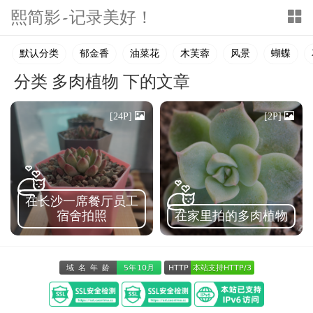
熙简影-记录美好！
T
o
默认分类
郁金香
油菜花
木芙蓉
风景
蝴蝶
g
g
分类 多肉植物 下的文章
l
[24P]
[2P]
e
n
a
v
在长沙一席餐厅员工
i
宿舍拍照
在家里拍的多肉植物
g
a
t
i
o