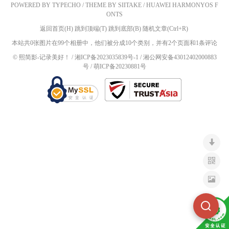
POWERED BY TYPECHO
/
THEME BY SIITAKE
/
HUAWEI HARMONYOS F
n
ONTS
返回首页(H) 跳到顶端(T) 跳到底部(B) 随机文章(Ctrl+R)
本站共0张图片在99个相册中，他们被分成10个类别，并有2个页面和1条评论
©
熙简影-记录美好！
/
湘ICP备2023035839号-1
/
湘公网安备43012402000883
号
/
萌ICP备20230881号