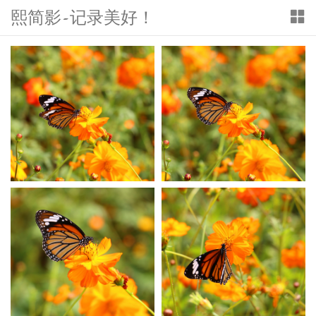
熙简影-记录美好！
T
o
g
g
l
e
n
a
v
i
g
a
t
i
o