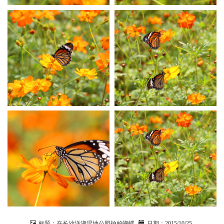
n
标题：
在长沙洋湖湿地公园拍的蝴蝶
日期：
2015/10/25